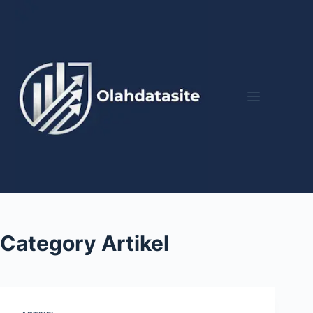
Skip
to
content
Category
Artikel